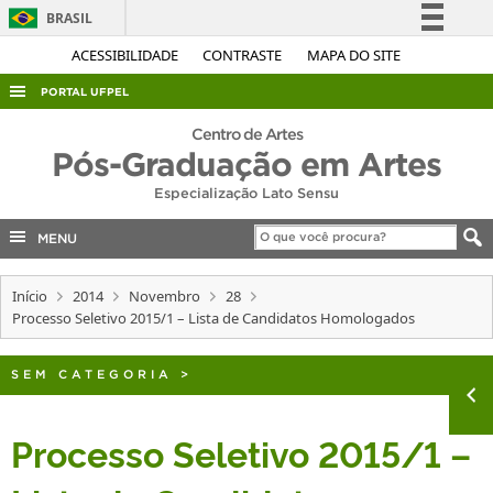
BRASIL
Simplifique!
ACESSIBILIDADE
CONTRASTE
MAPA DO SITE
Comunica BR
PORTAL UFPEL
Participe
ACESSO À INFORMAÇÃO
Centro de Artes
Acesso à informação
Pós-Graduação em Artes
AUDITORIA
Legislação
Especialização Lato Sensu
COBALTO
Canais
MENU
CONCURSOS
EDITAIS
Início
2014
Novembro
28
Processo Seletivo 2015/1 – Lista de Candidatos Homologados
INTERNACIONAL
OUVIDORIA
SEM CATEGORIA
>
PORTARIAS
TELEFONES
Processo Seletivo 2015/1 –