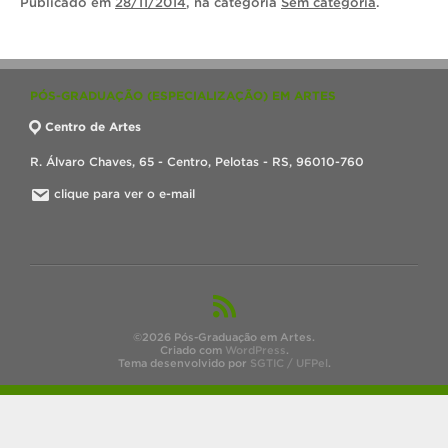
Publicado
em
28/11/2014
, na categoria
Sem categoria
.
PÓS-GRADUAÇÃO (ESPECIALIZAÇÃO) EM ARTES
Centro de Artes
R. Álvaro Chaves, 65 - Centro, Pelotas - RS, 96010-760
clique para ver o e-mail
©2026 Pós-Graduação em Artes.
Criado com
WordPress
.
Tema desenvolvido por
SGTIC / UFPel
.