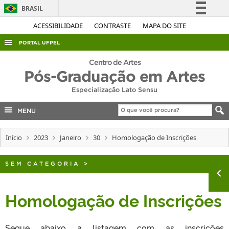
BRASIL
Simplifique!
ACESSIBILIDADE
CONTRASTE
MAPA DO SITE
Comunica BR
PORTAL UFPEL
Participe
ACESSO À INFORMAÇÃO
Centro de Artes
Acesso à informação
Pós-Graduação em Artes
AUDITORIA
Legislação
Especialização Lato Sensu
COBALTO
Canais
MENU
CONCURSOS
EDITAIS
Início
2023
Janeiro
30
Homologação de Inscrições
INTERNACIONAL
SEM CATEGORIA
>
OUVIDORIA
PORTARIAS
Homologação de Inscrições
TELEFONES
Segue abaixo a listagem com as inscrições