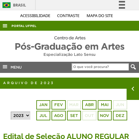
BRASIL
Simplifique!
ACESSIBILIDADE
CONTRASTE
MAPA DO SITE
Comunica BR
PORTAL UFPEL
Participe
ACESSO À INFORMAÇÃO
Centro de Artes
Acesso à informação
Pós-Graduação em Artes
AUDITORIA
Legislação
Especialização Lato Sensu
COBALTO
Canais
MENU
CONCURSOS
EDITAIS
ARQUIVO DE 2023
INTERNACIONAL
OUVIDORIA
JAN
FEV
MAR
ABR
MAI
JUN
PORTARIAS
JUL
AGO
SET
OUT
NOV
DEZ
TELEFONES
Edital de Seleção ALUNO REGULAR