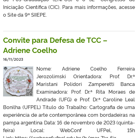
Iniciação Científica (CIC). Para mais informações, acesse
o Site da 9ª SIIEPE.
Convite para Defesa de TCC –
Adriene Coelho
16/11/2023
Nome: Adriene Coelho Ferreira
Jerozolimski Orientadora: Prof. Dr.ª
Maristani Polidori Zamperetti Banca
Examinadora: Prof. Dr.ª Rita Moraes de
Andrade (UFG) e Prof. Dr.ª Caroline Leal
Bonilha (UFPEL) Título do Trabalho: Cartografia de uma
experiência de arte contemporânea com bordadeiras na
pampa argentina Data: 16 de novembro de 2023 (quinta-
feira) Local: WebConf UFPel, 15h
Link: https://webconf.ufpel.edu.br/b/mar-7kr-6jr