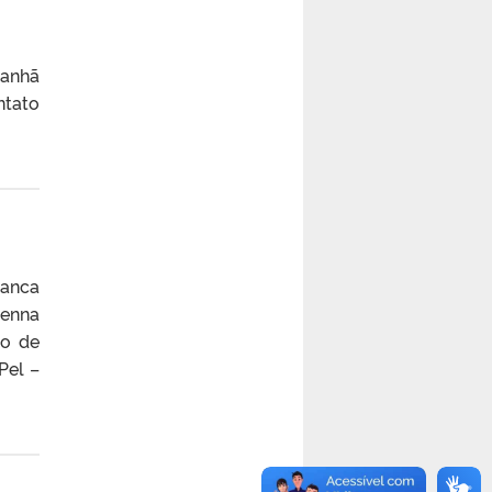
manhã
ntato
Banca
Senna
ão de
Pel –