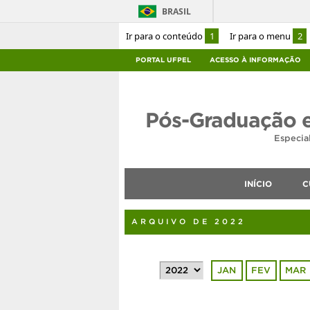
BRASIL
Ir para o conteúdo
1
Ir para o menu
2
PORTAL UFPEL
ACESSO À INFORMAÇÃO
Pós-Graduação 
Especia
INÍCIO
C
ARQUIVO DE 2022
JAN
FEV
MAR