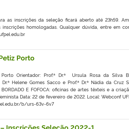
ra as inscrições da seleção ficará aberto até 23h59. A
 inscrições homologadas. Qualquer dúvida, entre em co
ufpel.edu.br
Petiz Porto
 Porto Orientador: Prof.ª Dr.ª Ursula Rosa da Silva 
ª Dr.ª Helene Gomes Sacco e Prof.ª Dr.ª Nádia da Cruz 
: BORDADO E FOFOCA: oficinas de artes têxteis e a criaç
feminista Data: 22 de fevereiro de 2022. Local: Webconf UF
pel.edu.br/b/urs-63v-6v7
Inscrições Seleção 2022-1