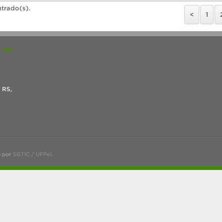
ntrado(s).
<
1
 EM
- RS,
o por
SGTIC / UFPel
.