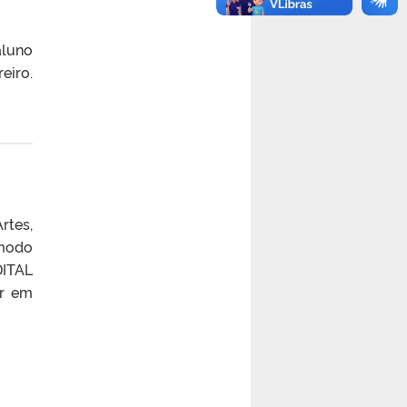
aluno
eiro.
rtes,
 modo
DITAL
ar em