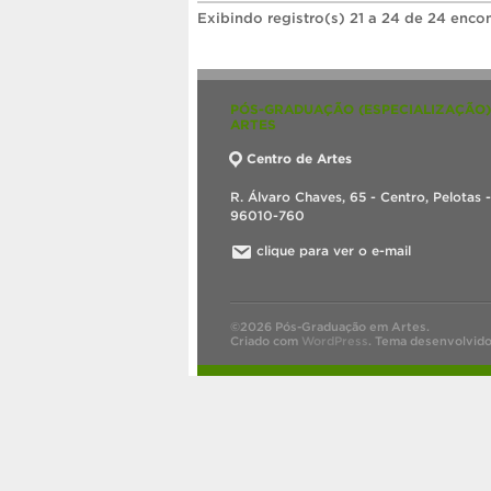
Exibindo registro(s) 21 a 24 de 24 enco
PÓS-GRADUAÇÃO (ESPECIALIZAÇÃO)
ARTES
Centro de Artes
R. Álvaro Chaves, 65 - Centro, Pelotas 
96010-760
clique para ver o e-mail
©2026 Pós-Graduação em Artes.
Criado com
WordPress
.
Tema desenvolvid