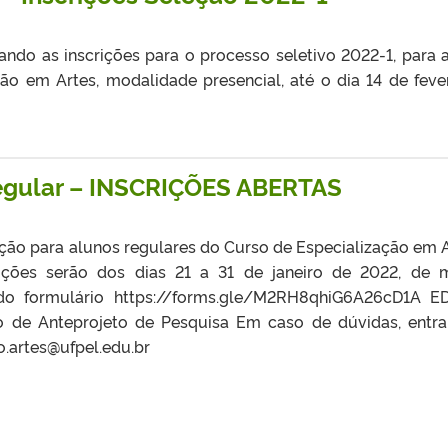
ndo as inscrições para o processo seletivo 2022-1, para 
ão em Artes, modalidade presencial, até o dia 14 de fever
egular – INSCRIÇÕES ABERTAS
ção para alunos regulares do Curso de Especialização em A
rições serão dos dias 21 a 31 de janeiro de 2022, de
 do formulário https://forms.gle/M2RH8qhiG6A26cD1A E
e Anteprojeto de Pesquisa Em caso de dúvidas, entr
.artes@ufpel.edu.br