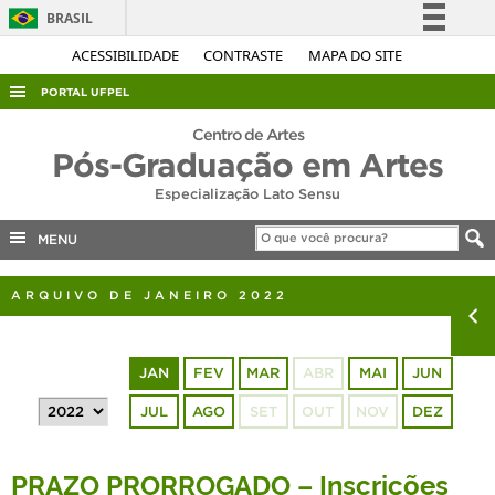
BRASIL
Simplifique!
ACESSIBILIDADE
CONTRASTE
MAPA DO SITE
Comunica BR
PORTAL UFPEL
Participe
ACESSO À INFORMAÇÃO
Centro de Artes
Acesso à informação
Pós-Graduação em Artes
AUDITORIA
Legislação
Especialização Lato Sensu
COBALTO
Canais
MENU
CONCURSOS
EDITAIS
ARQUIVO DE JANEIRO 2022
INTERNACIONAL
OUVIDORIA
JAN
FEV
MAR
ABR
MAI
JUN
PORTARIAS
JUL
AGO
SET
OUT
NOV
DEZ
TELEFONES
PRAZO PRORROGADO – Inscrições