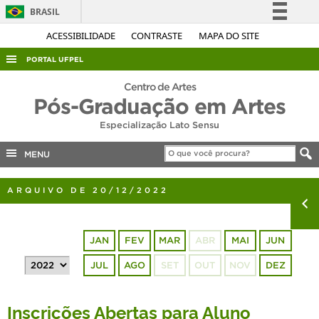
BRASIL
Simplifique!
ACESSIBILIDADE
CONTRASTE
MAPA DO SITE
Comunica BR
PORTAL UFPEL
Participe
ACESSO À INFORMAÇÃO
Centro de Artes
Acesso à informação
Pós-Graduação em Artes
AUDITORIA
Legislação
Especialização Lato Sensu
COBALTO
Canais
MENU
CONCURSOS
EDITAIS
ARQUIVO DE 20/12/2022
INTERNACIONAL
OUVIDORIA
JAN
FEV
MAR
ABR
MAI
JUN
PORTARIAS
JUL
AGO
SET
OUT
NOV
DEZ
TELEFONES
Inscrições Abertas para Aluno