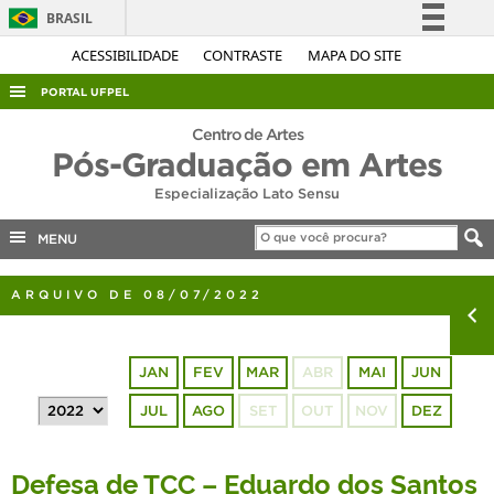
BRASIL
Simplifique!
ACESSIBILIDADE
CONTRASTE
MAPA DO SITE
Comunica BR
PORTAL UFPEL
Participe
ACESSO À INFORMAÇÃO
Centro de Artes
Acesso à informação
Pós-Graduação em Artes
AUDITORIA
Legislação
Especialização Lato Sensu
COBALTO
Canais
MENU
CONCURSOS
EDITAIS
ARQUIVO DE 08/07/2022
INTERNACIONAL
OUVIDORIA
JAN
FEV
MAR
ABR
MAI
JUN
PORTARIAS
JUL
AGO
SET
OUT
NOV
DEZ
TELEFONES
Defesa de TCC – Eduardo dos Santos