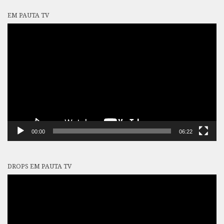
EM PAUTA TV
Tocador
de
vídeo
00:00
06:22
DROPS EM PAUTA TV
Tocador
de
vídeo