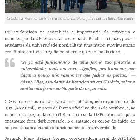
Estudantes reunidos assistindo à assembleia / Foto: Jaime Lucas Mattos/Em Pauta
Foi evidenciada na assembleia a importância da existência e
manutenção da UFPel para a economia de Pelotas e região, pois os
estudantes da universidade possibilitam uma maior movimentação
econômica em toda a região pelotense e no entorno da cidade.
“Se já está funcionando de uma forma tão precária a
universidade, mais um corte significa, praticamente, que
daqui a pouco nós vamos ter que fechar as portas.” —
Cássio Lilge, estudante de licenciatura em História, sobre o
sentimento frente ao bloqueio do orçamento.
O Governo recuou da decisão do recente bloqueio orçamentário de
3,3% (R$ 2,6 mi), imposto de forma oficial no dia 05 de outubro, e, na
manhã desta segunda-feira (10), a reitoria da UFPel afirmou que o
orçamento fora desbloqueado. No entanto, os cortes do início do
ano continuam afetando o funcionamento da universidade.
Segundo Mara Beatriz Gomes, coordenadora geral da ASUFPel