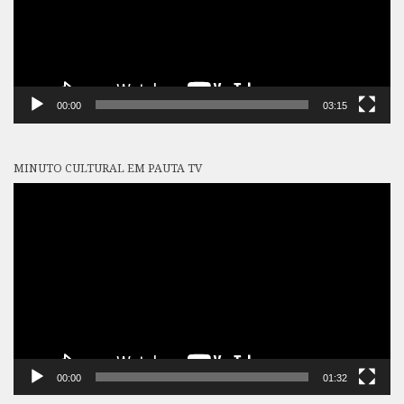
00:00
03:15
MINUTO CULTURAL EM PAUTA TV
Tocador
de
vídeo
00:00
01:32