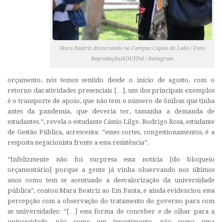
Mara Beatriz discursando no Campus Capão do Leão / Foto:
Reprodução/ADUFPel / Instagram
orçamento, nós temos sentido desde o início de agosto, com o
retorno das atividades presenciais […], um dos principais exemplos
é o transporte de apoio, que não tem o número de ônibus que tinha
antes da pandemia, que deveria ter, tamanha a demanda de
estudantes.”, revela o estudante Cássio Lilge. Rodrigo Rosa, estudante
de Gestão Pública, acrescenta: “esses cortes, congestionamentos, é a
resposta negacionista frente a essa resistência”.
“Infelizmente não foi surpresa essa notícia [do bloqueio
orçamentário] porque a gente já vinha observando nos últimos
anos como tem se acentuado a desvalorização da universidade
pública”, contou Mara Beatriz ao Em Pauta, e ainda evidenciou essa
percepção com a observação do tratamento do governo para com
as universidades: “[…] essa forma de conceber e de olhar para a
universidade, não como um investimento, não como uma