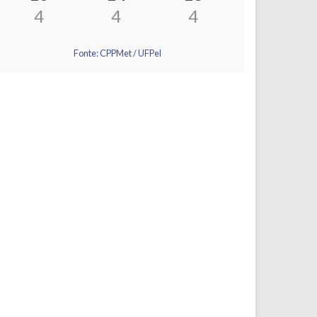
4
4
4
Fonte: CPPMet / UFPel