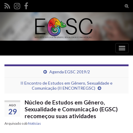
Alte
form
Search for:
de
pesq
Alter
nave
Agenda EGSC 2019/2
II Encontro de Estudos em Gênero, Sexualidade e
Comunicação (II ENCONTREGSC)
Núcleo de Estudos em Gênero,
AGO
Sexualidade e Comunicação (EGSC)
29
recomeçou suas atividades
Arquivado sob
Notícias