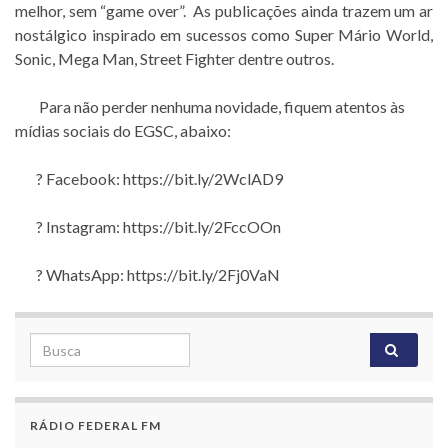
melhor, sem “game over”. As publicações ainda trazem um ar
nostálgico inspirado em sucessos como Super Mário World,
Sonic, Mega Man, Street Fighter dentre outros.
Para não perder nenhuma novidade, fiquem atentos às
mídias sociais do EGSC, abaixo:
?
Facebook: https://bit.ly/2WclAD9
?
Instagram: https://bit.ly/2FccOOn
?
WhatsApp: https://bit.ly/2Fj0VaN
Search for:
RÁDIO FEDERAL FM