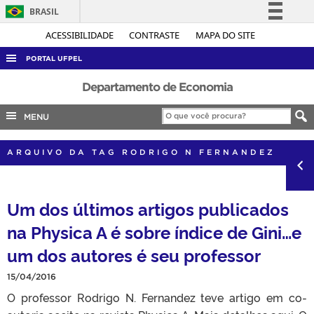
BRASIL
Simplifique!
ACESSIBILIDADE
CONTRASTE
MAPA DO SITE
Comunica BR
PORTAL UFPEL
Participe
ACESSO À INFORMAÇÃO
Departamento de Economia
Acesso à informação
AUDITORIA
MENU
Legislação
COBALTO
Canais
ARQUIVO DA TAG RODRIGO N FERNANDEZ
CONCURSOS
EDITAIS
Um dos últimos artigos publicados
INTERNACIONAL
na Physica A é sobre índice de Gini…e
OUVIDORIA
um dos autores é seu professor
PORTARIAS
TELEFONES
15/04/2016
O professor Rodrigo N. Fernandez teve artigo em co-