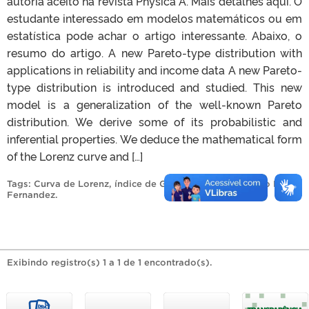
autoria aceito na revista Physica A. Mais detalhes aqui. O
estudante interessado em modelos matemáticos ou em
estatística pode achar o artigo interessante. Abaixo, o
resumo do artigo. A new Pareto-type distribution with
applications in reliability and income data A new Pareto-
type distribution is introduced and studied. This new
model is a generalization of the well-known Pareto
distribution. We derive some of its probabilistic and
inferential properties. We deduce the mathematical form
of the Lorenz curve and […]
Tags:
Curva de Lorenz
,
índice de Gini
,
Physica A
,
Rodrigo N
Fernandez
.
Exibindo registro(s) 1 a 1 de 1 encontrado(s).