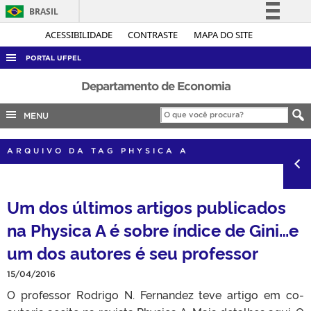
BRASIL
Simplifique!
ACESSIBILIDADE
CONTRASTE
MAPA DO SITE
Comunica BR
PORTAL UFPEL
Participe
ACESSO À INFORMAÇÃO
Departamento de Economia
Acesso à informação
AUDITORIA
MENU
Legislação
COBALTO
Canais
ARQUIVO DA TAG PHYSICA A
CONCURSOS
EDITAIS
Um dos últimos artigos publicados
INTERNACIONAL
na Physica A é sobre índice de Gini…e
OUVIDORIA
um dos autores é seu professor
PORTARIAS
TELEFONES
15/04/2016
O professor Rodrigo N. Fernandez teve artigo em co-