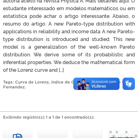
autoria aceito na revista Physica A. Mais detalhes aqui. O
estudante interessado em modelos matemáticos ou em
estatística pode achar o artigo interessante. Abaixo, o
resumo do artigo. A new Pareto-type distribution with
applications in reliability and income data A new Pareto-
type distribution is introduced and studied. This new
model is a generalization of the well-known Pareto
distribution. We derive some of its probabilistic and
inferential properties. We deduce the mathematical form
of the Lorenz curve and […]
Tags:
Curva de Lorenz
,
índice de Gini
,
Physica A
,
Rodrigo N
Fernandez
.
Exibindo registro(s) 1 a 1 de 1 encontrado(s).