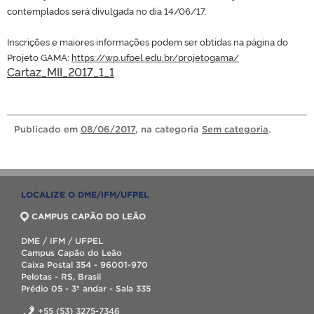
contemplados será divulgada no dia 14/06/17.
Inscrições e maiores informações podem ser obtidas na página do
Projeto GAMA:
https://wp.ufpel.edu.br/projetogama/
Cartaz_MII_2017_1_1
Publicado
em
08/06/2017
, na categoria
Sem categoria
.
LOCALIZE O DME/IFM/UFPEL
CAMPUS CAPÃO DO LEÃO
DME / IFM / UFPEL
Campus Capão do Leão
Caixa Postal 354 - 96001-970
Pelotas - RS, Brasil
Prédio 05 - 3º andar - Sala 335
+55 (53) 3275-7346