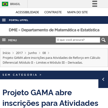
BRASIL
Simplifique!
ACESSIBILIDADE
CONTRASTE
MAPA DO SITE
Comunica BR
PORTAL UFPEL
Participe
ACESSO À INFORMAÇÃO
DME – Departamento de Matemática e Estatística
Acesso à informação
AUDITORIA
MENU
Legislação
COBALTO
Canais
Início
2017
Junho
08
CONCURSOS
Projeto GAMA abre inscrições para Atividades de Reforço em Cálculo
EDITAIS
Diferencial: Módulo II – Limites e Módulo III – Derivadas.
INTERNACIONAL
SEM CATEGORIA
>
OUVIDORIA
PORTARIAS
Projeto GAMA abre
TELEFONES
inscrições para Atividades