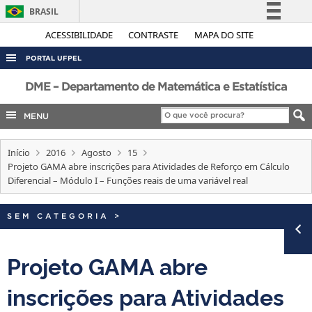
BRASIL
Simplifique!
ACESSIBILIDADE
CONTRASTE
MAPA DO SITE
Comunica BR
PORTAL UFPEL
Participe
ACESSO À INFORMAÇÃO
DME – Departamento de Matemática e Estatística
Acesso à informação
AUDITORIA
MENU
Legislação
COBALTO
Canais
Início
2016
Agosto
15
CONCURSOS
Projeto GAMA abre inscrições para Atividades de Reforço em Cálculo
EDITAIS
Diferencial – Módulo I – Funções reais de uma variável real
INTERNACIONAL
SEM CATEGORIA
>
OUVIDORIA
PORTARIAS
Projeto GAMA abre
TELEFONES
inscrições para Atividades