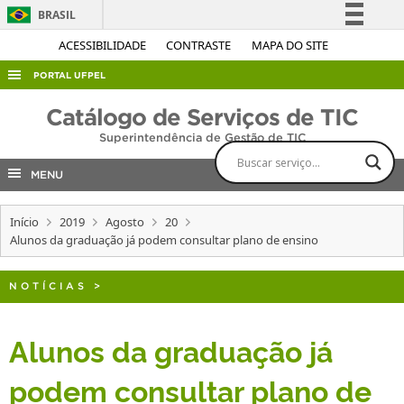
BRASIL
Simplifique!
ACESSIBILIDADE
CONTRASTE
MAPA DO SITE
Comunica BR
PORTAL UFPEL
Participe
ACESSO À INFORMAÇÃO
Catálogo de Serviços de TIC
Acesso à informação
Superintendência de Gestão de TIC
AUDITORIA
Legislação
COBALTO
MENU
Canais
CONCURSOS
Início
2019
Agosto
20
EDITAIS
Alunos da graduação já podem consultar plano de ensino
INTERNACIONAL
NOTÍCIAS
>
OUVIDORIA
PORTARIAS
Alunos da graduação já
TELEFONES
podem consultar plano de