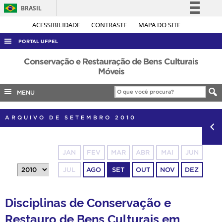
BRASIL
Simplifique!
ACESSIBILIDADE
CONTRASTE
MAPA DO SITE
Comunica BR
PORTAL UFPEL
Participe
ACESSO À INFORMAÇÃO
Conservação e Restauração de Bens Culturais
Acesso à informação
Móveis
AUDITORIA
Legislação
MENU
COBALTO
Canais
CONCURSOS
ARQUIVO DE SETEMBRO 2010
EDITAIS
INTERNACIONAL
JAN
FEV
MAR
ABR
MAI
JUN
OUVIDORIA
JUL
AGO
SET
OUT
NOV
DEZ
PORTARIAS
TELEFONES
Disciplinas de Conservação e
Restauro de Bens Culturais em