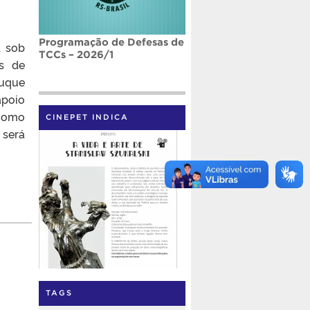
Programação de Defesas de
, sob
TCCs – 2026/1
is de
tuque
apoio
 como
CINEPET INDICA
 será
TAGS