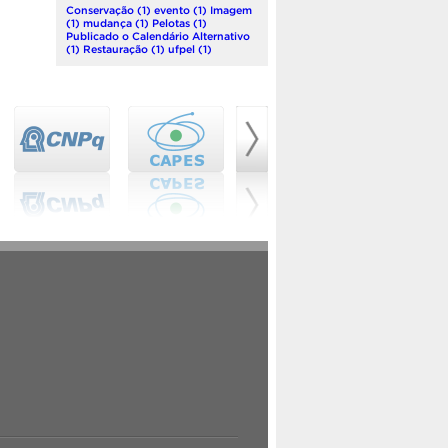
Conservação
(1)
evento
(1)
Imagem
(1)
mudança
(1)
Pelotas
(1)
Publicado o Calendário Alternativo
(1)
Restauração
(1)
ufpel
(1)