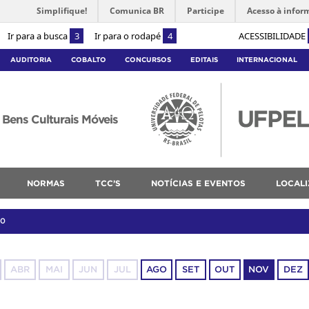
Simplifique!
Comunica BR
Participe
Acesso à infor
Ir para a busca
3
Ir para o rodapé
4
ACESSIBILIDADE
AUDITORIA
COBALTO
CONCURSOS
EDITAIS
INTERNACIONAL
Bens Culturais Móveis
NORMAS
TCC’S
NOTÍCIAS E EVENTOS
LOCAL
10
ABR
MAI
JUN
JUL
AGO
SET
OUT
NOV
DEZ