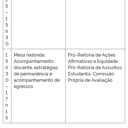
5
–
1
5
h
3
0
1
Mesa redonda;
Pró-Reitoria de Ações
5
Acompanhamento
Afirmativas e Equidade,
h
discente, estratégias
Pró-Reitoria de Assuntos
3
de permanência e
Estudantis, Comissão
0
acompanhamento de
Própria de Avaliação
–
egressos.
1
7
h
1
5