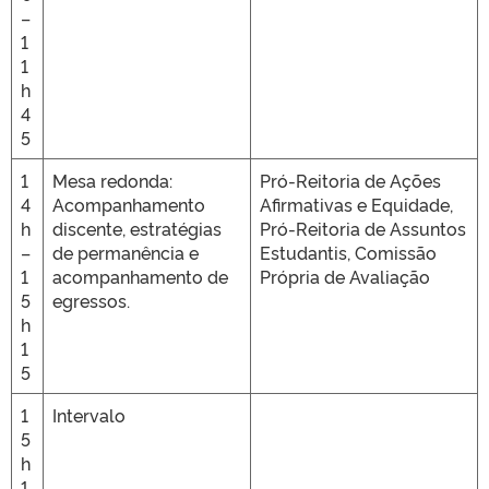
–
1
1
h
4
5
1
Mesa redonda:
Pró-Reitoria de Ações
4
Acompanhamento
Afirmativas e Equidade,
h
discente, estratégias
Pró-Reitoria de Assuntos
–
de permanência e
Estudantis, Comissão
1
acompanhamento de
Própria de Avaliação
5
egressos.
h
1
5
1
Intervalo
5
h
1