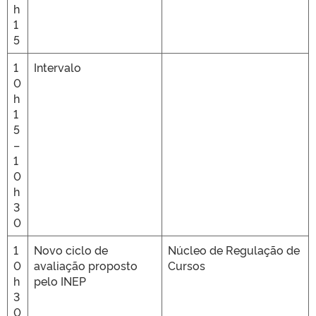
h
1
5
1
Intervalo
0
h
1
5
–
1
0
h
3
0
1
Novo ciclo de
Núcleo de Regulação de
0
avaliação proposto
Cursos
h
pelo INEP
3
0