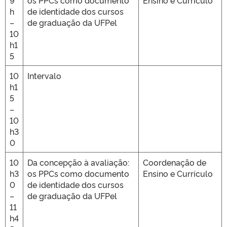
9
os PPCs como documento
Ensino e Currículo
h
de identidade dos cursos
–
de graduação da UFPel
10
h1
5
10
Intervalo
h1
5
–
10
h3
0
10
Da concepção à avaliação:
Coordenação de
h3
os PPCs como documento
Ensino e Currículo
0
de identidade dos cursos
–
de graduação da UFPel
11
h4