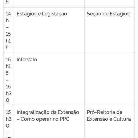
5
14
Estágios e Legislação
Seção de Estágios
h
–
15
h1
5
15
Intervalo
h1
5
–
15
h3
0
15
Integralização da Extensão
Pró-Reitoria de
h3
– Como operar no PPC
Extensão e Cultura
0
–