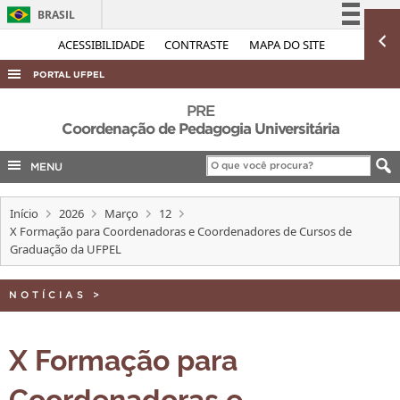
BRASIL
Simplifique!
ACESSIBILIDADE
CONTRASTE
MAPA DO SITE
Comunica BR
PORTAL UFPEL
Participe
ACESSO À INFORMAÇÃO
PRE
Acesso à informação
Coordenação de Pedagogia Universitária
AUDITORIA
Legislação
MENU
COBALTO
Canais
CONCURSOS
Início
2026
Março
12
EDITAIS
X Formação para Coordenadoras e Coordenadores de Cursos de
Graduação da UFPEL
INTERNACIONAL
OUVIDORIA
NOTÍCIAS
>
PORTARIAS
X Formação para
TELEFONES
Coordenadoras e