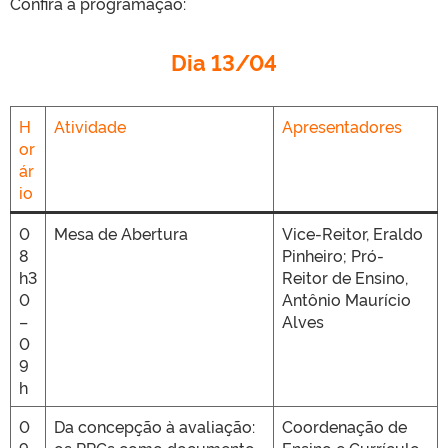
Confira a programação:
Dia 13/04
H
Atividade
Apresentadores
or
ár
io
0
Mesa de Abertura
Vice-Reitor, Eraldo
8
Pinheiro; Pró-
h3
Reitor de Ensino,
0
Antônio Maurício
–
Alves
0
9
h
0
Da concepção à avaliação:
Coordenação de