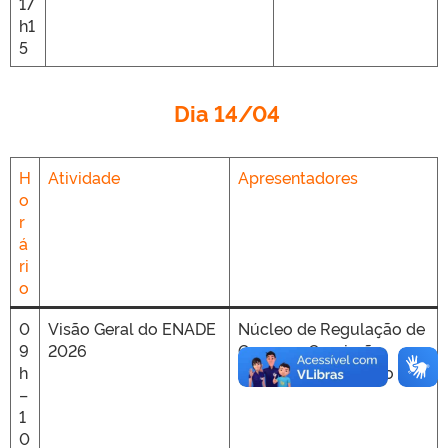
17
h1
5
Dia 14/04
H
Atividade
Apresentadores
o
r
á
ri
o
0
Visão Geral do ENADE
Núcleo de Regulação de
9
2026
Cursos e Comissão
h
Própria de Avaliação
–
1
0