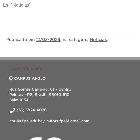
Em "Notícias"
Publicado
em
12/03/2026
, na categoria
Notícias
.
LOCALIZE A CPU
CAMPUS ANGLO
Rua Gomes Carneiro, 01 - Centro
Pelotas - RS, Brasil - 96010-610
Sala: 105A
(53) 3824-4076
cpu@ufpel.edu.br / nufor.ufpel@gmail.com