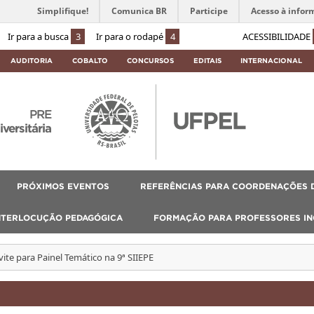
Simplifique!
Comunica BR
Participe
Acesso à infor
Ir para a busca
3
Ir para o rodapé
4
ACESSIBILIDADE
AUDITORIA
COBALTO
CONCURSOS
EDITAIS
INTERNACIONAL
PRE
ersitária
PRÓXIMOS EVENTOS
REFERÊNCIAS PARA COORDENAÇÕES D
NTERLOCUÇÃO PEDAGÓGICA
FORMAÇÃO PARA PROFESSORES I
ite para Painel Temático na 9ª SIIEPE