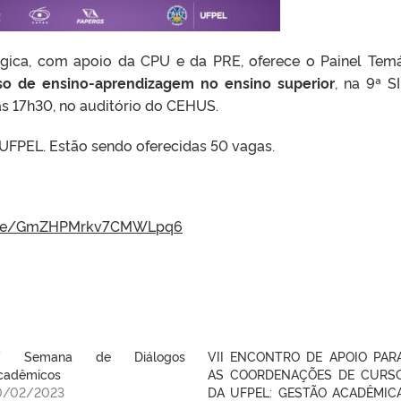
gica, com apoio da CPU e da PRE, oferece o Painel Temá
so de ensino-aprendizagem no ensino superior
, na 9ª SI
 às 17h30, no auditório do CEHUS.
 UFPEL. Estão sendo oferecidas 50 vagas.
.gle/GmZHPMrkv7CMWLpq6
V Semana de Diálogos
VII ENCONTRO DE APOIO PAR
cadêmicos
AS COORDENAÇÕES DE CURS
0/02/2023
DA UFPEL: GESTÃO ACADÊMIC