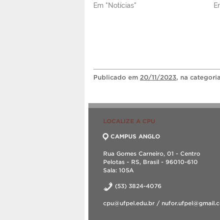
Em "Notícias"
E
Publicado
em
20/11/2023
, na categori
LOCALIZE A CPU
CAMPUS ANGLO
Rua Gomes Carneiro, 01 - Centro
Pelotas - RS, Brasil - 96010-610
Sala: 105A
(53) 3824-4076
cpu@ufpel.edu.br / nufor.ufpel@gmail.