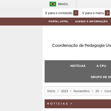
BRASIL
Ir para o conteúdo
1
Ir para o menu
2
PORTAL UFPEL
ACESSO À INFORMAÇÃO
Coordenação de Pedagogia Univ
NOTÍCIAS
A CPU
GRUPO DE I
Início
2023
Novembro
20
Conv
NOTÍCIAS
>