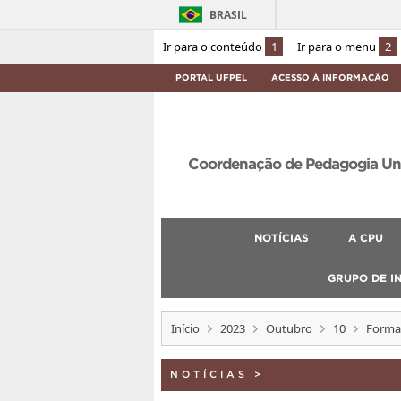
BRASIL
Ir para o conteúdo
1
Ir para o menu
2
PORTAL UFPEL
ACESSO À INFORMAÇÃO
Coordenação de Pedagogia Univ
NOTÍCIAS
A CPU
GRUPO DE I
Início
2023
Outubro
10
Forma
NOTÍCIAS
>