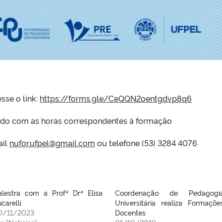
sse o link:
https://forms.gle/CeQQN2oentgdvp8q6
icado com as horas correspondentes à formação
ail
nufor.ufpel@gmail.com
ou telefone (53) 3284 4076
alestra com a Profª Drª Elisa
Coordenação de Pedagogi
carelli
Universitária realiza Formaçõe
0/11/2023
Docentes