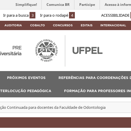
Simplifique!
Comunica BR
Participe
Acesso à infor
Ir para a busca
3
Ir para o rodapé
4
ACESSIBILIDADE
AUDITORIA
COBALTO
CONCURSOS
EDITAIS
INTERNACIONAL
PRE
ersitária
PRÓXIMOS EVENTOS
REFERÊNCIAS PARA COORDENAÇÕES D
NTERLOCUÇÃO PEDAGÓGICA
FORMAÇÃO PARA PROFESSORES I
ção Continuada para docentes da Faculdade de Odontologia