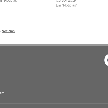
m "Notícias"
01/10/2019
Em "Notícias"
ia
Notícias
.
com