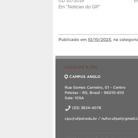
01/10/2019
E
Em "Notícias do GIP"
Publicado
em
10/10/2023
, na categor
LOCALIZE A CPU
CAMPUS ANGLO
Rua Gomes Carneiro, 01 - Centro
Pelotas - RS, Brasil - 96010-610
Sala: 105A
(53) 3824-4076
cpu@ufpel.edu.br / nufor.ufpel@gmail.