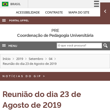
BRASIL
Simplifique!
ACESSIBILIDADE
CONTRASTE
MAPA DO SITE
Comunica BR
PORTAL UFPEL
Participe
ACESSO À INFORMAÇÃO
PRE
Acesso à informação
Coordenação de Pedagogia Universitária
AUDITORIA
Legislação
MENU
COBALTO
Canais
CONCURSOS
Início
2019
Setembro
04
EDITAIS
Reunião do dia 23 de Agosto de 2019
INTERNACIONAL
NOTÍCIAS DO GIP
>
OUVIDORIA
PORTARIAS
Reunião do dia 23 de
TELEFONES
Agosto de 2019