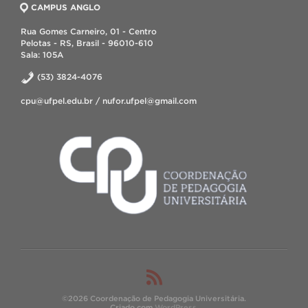
CAMPUS ANGLO
Rua Gomes Carneiro, 01 - Centro
Pelotas - RS, Brasil - 96010-610
Sala: 105A
(53) 3824-4076
cpu@ufpel.edu.br / nufor.ufpel@gmail.com
©2026 Coordenação de Pedagogia Universitária.
Criado com
WordPress
.