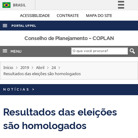
BRASIL
Simplifique!
ACESSIBILIDADE
CONTRASTE
MAPA DO SITE
Comunica BR
PORTAL UFPEL
Participe
ACESSO À INFORMAÇÃO
Conselho de Planejamento – COPLAN
Acesso à informação
AUDITORIA
MENU
Legislação
COBALTO
Canais
Início
2019
Abril
24
CONCURSOS
Resultados das eleições são homologados
EDITAIS
INTERNACIONAL
NOTÍCIAS
>
OUVIDORIA
Resultados das eleições
PORTARIAS
são homologados
TELEFONES