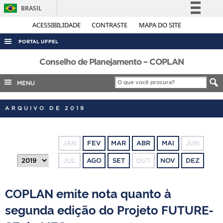
BRASIL
Simplifique!
ACESSIBILIDADE
CONTRASTE
MAPA DO SITE
Comunica BR
PORTAL UFPEL
Participe
ACESSO À INFORMAÇÃO
Conselho de Planejamento – COPLAN
Acesso à informação
AUDITORIA
MENU
Legislação
COBALTO
Canais
ARQUIVO DE 2019
CONCURSOS
EDITAIS
JAN
FEV
MAR
ABR
MAI
JUN
INTERNACIONAL
JUL
AGO
SET
OUT
NOV
DEZ
OUVIDORIA
PORTARIAS
COPLAN emite nota quanto à
TELEFONES
segunda edição do Projeto FUTURE-