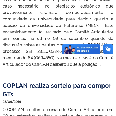
caso necessário, no plebiscito eletrônico que
provavelmente chamará democraticamente a
comunidade da universidade para decidir quanto a
adesão da universidade ao Future-se (MEC). Este
encaminhamento foi retirado pelo Comitê Articulador
em reunião no último 09 de setembro quando da
discussão sobre as pautas propostas pela PROPLAN no
processo SEI 23110.038460/2019-87 através do
memorando 84 (0694550). Na mesma ocasião o Comitê
Articulador do COPLAN deliberou que a posição […]
COPLAN realiza sorteio para compor
GTs
25/09/2019
O COPLAN na última reunião do Comitê Articulador em
09 de setembro realizou o sorteio dos membros que,