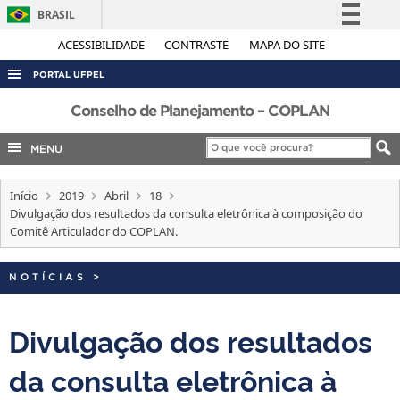
BRASIL
Simplifique!
ACESSIBILIDADE
CONTRASTE
MAPA DO SITE
Comunica BR
PORTAL UFPEL
Participe
ACESSO À INFORMAÇÃO
Conselho de Planejamento – COPLAN
Acesso à informação
AUDITORIA
MENU
Legislação
COBALTO
Canais
Início
2019
Abril
18
CONCURSOS
Divulgação dos resultados da consulta eletrônica à composição do
EDITAIS
Comitê Articulador do COPLAN.
INTERNACIONAL
NOTÍCIAS
>
OUVIDORIA
PORTARIAS
Divulgação dos resultados
TELEFONES
da consulta eletrônica à