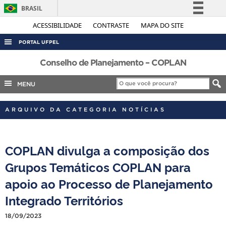
BRASIL
Simplifique!
ACESSIBILIDADE
CONTRASTE
MAPA DO SITE
Comunica BR
PORTAL UFPEL
Participe
ACESSO À INFORMAÇÃO
Conselho de Planejamento – COPLAN
Acesso à informação
AUDITORIA
MENU
Legislação
COBALTO
Canais
ARQUIVO DA CATEGORIA NOTÍCIAS
CONCURSOS
EDITAIS
COPLAN divulga a composição dos
INTERNACIONAL
Grupos Temáticos COPLAN para
OUVIDORIA
apoio ao Processo de Planejamento
PORTARIAS
Integrado Territórios
TELEFONES
18/09/2023