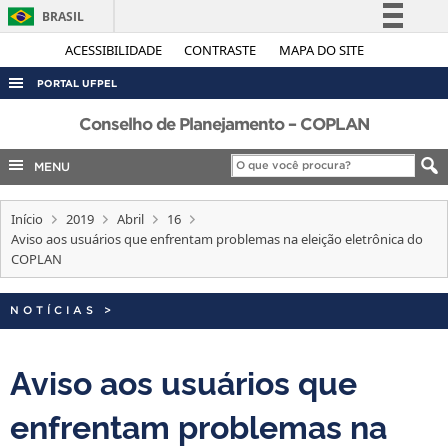
BRASIL
Simplifique!
ACESSIBILIDADE
CONTRASTE
MAPA DO SITE
Comunica BR
PORTAL UFPEL
Participe
ACESSO À INFORMAÇÃO
Conselho de Planejamento – COPLAN
Acesso à informação
AUDITORIA
MENU
Legislação
COBALTO
Canais
Início
2019
Abril
16
CONCURSOS
Aviso aos usuários que enfrentam problemas na eleição eletrônica do
EDITAIS
COPLAN
INTERNACIONAL
NOTÍCIAS
>
OUVIDORIA
PORTARIAS
Aviso aos usuários que
TELEFONES
enfrentam problemas na