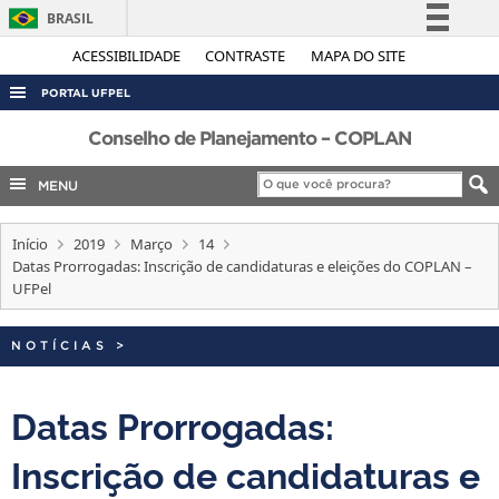
BRASIL
Simplifique!
ACESSIBILIDADE
CONTRASTE
MAPA DO SITE
Comunica BR
PORTAL UFPEL
Participe
ACESSO À INFORMAÇÃO
Conselho de Planejamento – COPLAN
Acesso à informação
AUDITORIA
MENU
Legislação
COBALTO
Canais
Início
2019
Março
14
CONCURSOS
Datas Prorrogadas: Inscrição de candidaturas e eleições do COPLAN –
EDITAIS
UFPel
INTERNACIONAL
NOTÍCIAS
>
OUVIDORIA
PORTARIAS
Datas Prorrogadas:
TELEFONES
Inscrição de candidaturas e