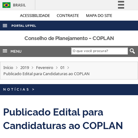
BRASIL
Simplifique!
ACESSIBILIDADE
CONTRASTE
MAPA DO SITE
Comunica BR
PORTAL UFPEL
Participe
ACESSO À INFORMAÇÃO
Conselho de Planejamento – COPLAN
Acesso à informação
AUDITORIA
MENU
Legislação
COBALTO
Canais
Início
2019
Fevereiro
01
CONCURSOS
Publicado Edital para Candidaturas ao COPLAN
EDITAIS
INTERNACIONAL
NOTÍCIAS
>
OUVIDORIA
Publicado Edital para
PORTARIAS
Candidaturas ao COPLAN
TELEFONES