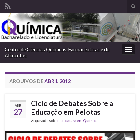
Alte
form
Search for:
de
pesq
Centro de Ciências Químicas, Farmacêuticas e de
Alter
Alimentos
nave
ARQUIVOS DE
ABRIL 2012
Ciclo de Debates Sobre a
ABR
27
Educação em Pelotas
Arquivado sob
Licenciatura em Química