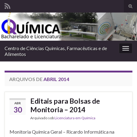
Alte
form
Search for:
de
pesq
Centro de Ciências Químicas, Farmacêuticas e de
Alter
Alimentos
nave
ARQUIVOS DE
ABRIL 2014
Editais para Bolsas de
ABR
30
Monitoria – 2014
Arquivado sob
Licenciatura em Química
Monitoria Química Geral – Ricardo Informática na