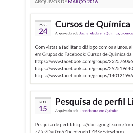
ARQUIVOS DE
MARÇO 2016
Cursos de Química
MAR
24
Arquivado sob
Bacharelado em Química
,
Licenci
Com vistas a facilitar o diálogo com os alunos, 
em Grupos do Facebook: Cursos de Química da
https://www.facebook.com/groups/232576066
https://www.facebook.com/groups/2925196408
https://www.facebook.com/groups/14012196
Pesquisa de perfil
MAR
15
Arquivado sob
Licenciatura em Química
Pesquisa de perfil: https://docs.google.com/
zZfe7Dvt0m6ZbcedgpghTZBSg/viewform