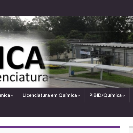
ímica
Licenciatura em Química
PIBID/Química