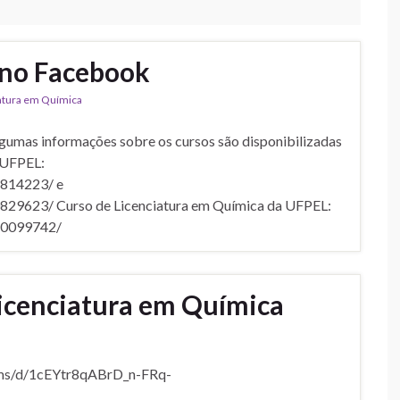
 no Facebook
atura em Química
algumas informações sobre os cursos são disponibilizadas
 UFPEL:
814223/ e
29623/ Curso de Licenciatura em Química da UFPEL:
60099742/
 Licenciatura em Química
forms/d/1cEYtr8qABrD_n-FRq-