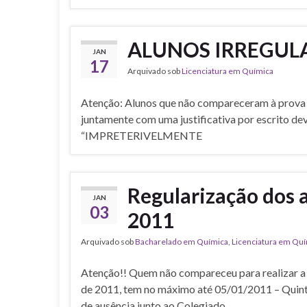
ALUNOS IRREGUL
JAN
17
Arquivado sob
Licenciatura em Química
Atenção: Alunos que não compareceram à prov
juntamente com uma justificativa por escrito de
“IMPRETERIVELMENTE
Regularização dos 
JAN
03
2011
Arquivado sob
Bacharelado em Química
,
Licenciatura em Qu
Atenção!! Quem não compareceu para realizar 
de 2011, tem no máximo até 05/01/2011 – Quinta-
de ausência junto ao Colegiado.