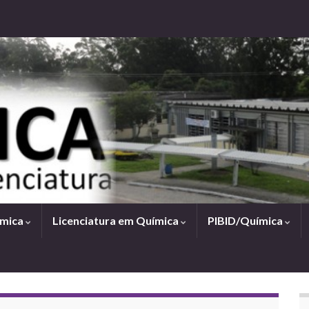
ímica
Licenciatura em Química
PIBID/Química