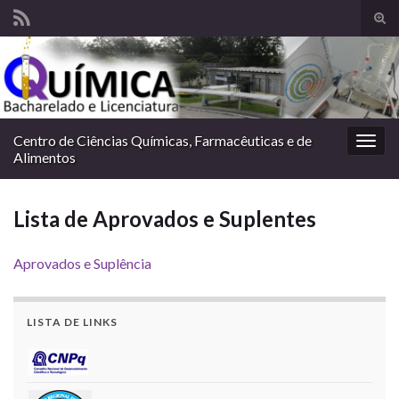
Alte
form
Search for:
de
pesq
Centro de Ciências Químicas, Farmacêuticas e de
Alter
Alimentos
nave
Lista de Aprovados e Suplentes
Aprovados e Suplência
LISTA DE LINKS