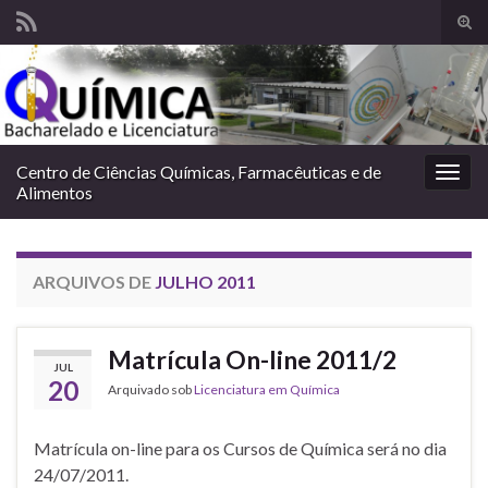
Alte
form
Search for:
de
pesq
Centro de Ciências Químicas, Farmacêuticas e de
Alter
Alimentos
nave
ARQUIVOS DE
JULHO 2011
Matrícula On-line 2011/2
JUL
20
Arquivado sob
Licenciatura em Química
Matrícula on-line para os Cursos de Química será no dia
24/07/2011.