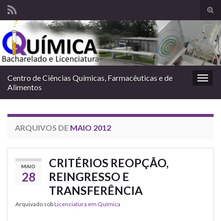
Alte
form
Search for:
de
pesq
Centro de Ciências Químicas, Farmacêuticas e de
Alter
Alimentos
nave
ARQUIVOS DE
MAIO 2012
CRITÉRIOS REOPÇÃO,
MAIO
28
REINGRESSO E
TRANSFERÊNCIA
Arquivado sob
Licenciatura em Química