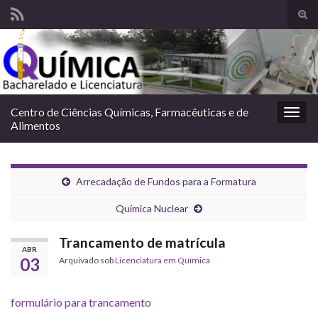
Alte
form
Search for:
de
pesq
Centro de Ciências Químicas, Farmacêuticas e de
Alter
Alimentos
nave
Arrecadação de Fundos para a Formatura
Química Nuclear
Trancamento de matrícula
ABR
03
Arquivado sob
Licenciatura em Química
formulário para trancamento