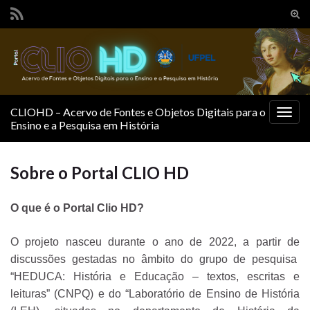
Alte
form
Search for:
de
pesq
CLIOHD – Acervo de Fontes e Objetos Digitais para o
Alter
Ensino e a Pesquisa em História
nave
Sobre o Portal CLIO HD
O que é o Portal Clio HD?
O projeto nasceu durante o ano de 2022, a partir de
discussões gestadas no âmbito do grupo de pesquisa
“HEDUCA: História e Educação – textos, escritas e
leituras” (CNPQ) e do “Laboratório de Ensino de História