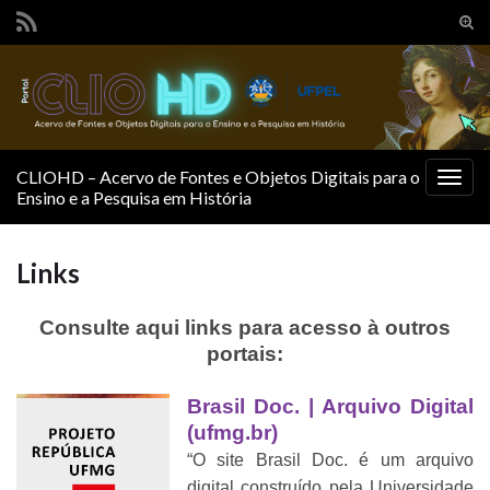
Alte
form
Search for:
de
pesq
CLIOHD – Acervo de Fontes e Objetos Digitais para o
Alter
Ensino e a Pesquisa em História
nave
Links
Consulte aqui links para acesso à outros
portais:
Brasil Doc. | Arquivo Digital
(ufmg.br)
“O site Brasil Doc. é um arquivo
digital construído pela Universidade