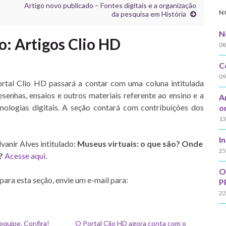
Artigo novo publicado – Fontes digitais e a organização
N
da pesquisa em História
N
o: Artigos Clio HD
08
C
09
rtal Clio HD passará a contar com uma coluna intitulada
esenhas, ensaios e outros materiais referente ao ensino e a
A
nologias digitais. A seção contará com contribuições dos
o
13
I
vanir Alves intitulado:
Museus virtuais: o que são? Onde
25
a?
Acesse aqui.
O
ara esta seção, envie um e-mail para:
P
22
equipe. Confira!
O Portal Clio HD agora conta com o