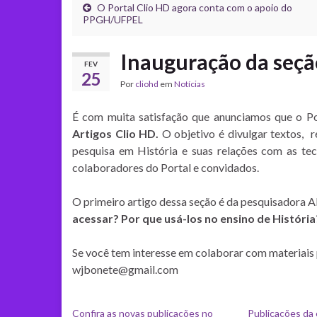
O Portal Clio HD agora conta com o apoio do
PPGH/UFPEL
Inauguração da seçã
FEV
25
Por
cliohd
em
Notícias
É com muita satisfação que anunciamos que o Po
Artigos Clio HD.
O objetivo é divulgar textos, r
pesquisa em História e suas relações com as tec
colaboradores do Portal e convidados.
O primeiro artigo dessa seção é da pesquisadora Al
acessar? Por que usá-los no ensino de Históri
Se você tem interesse em colaborar com materiais p
wjbonete@gmail.com
Confira as novas publicações no
Publicações da 