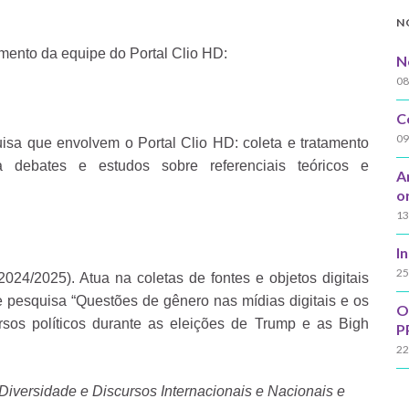
N
mento da equipe do Portal Clio HD:
N
08
C
09
isa que envolvem o Portal Clio HD: coleta e tratamento
ra debates e estudos sobre referenciais teóricos e
A
o
13
I
25
024/2025). Atua na coletas de fontes e objetos digitais
e pesquisa “Questões de gênero nas mídias digitais e os
O
rsos políticos durante as eleições de Trump e as Bigh
P
22
Diversidade e Discursos Internacionais e Nacionais e