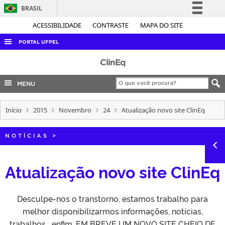
BRASIL
Simplifique!
ACESSIBILIDADE
CONTRASTE
MAPA DO SITE
Comunica BR
PORTAL UFPEL
Participe
ACESSO À INFORMAÇÃO
ClinEq
Acesso à informação
AUDITORIA
MENU
Legislação
COBALTO
Canais
Início
2015
Novembro
24
Atualização novo site ClinEq
CONCURSOS
EDITAIS
NOTÍCIAS
>
INTERNACIONAL
OUVIDORIA
Atualização novo site ClinEq
PORTARIAS
Desculpe-nos o transtorno, estamos trabalho para
TELEFONES
melhor disponibilizarmos informações, notícias,
trabalhos… enfim, EM BREVE UM NOVO SITE CHEIO DE