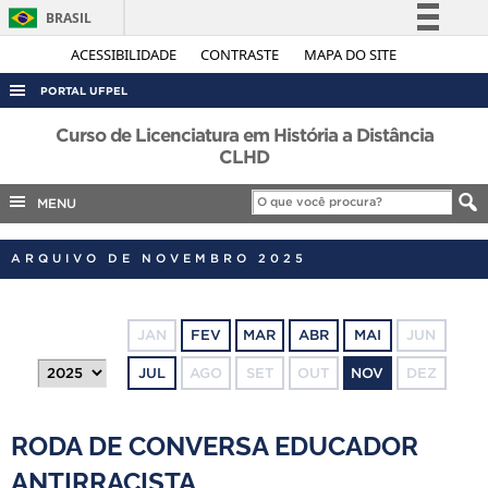
BRASIL
Simplifique!
ACESSIBILIDADE
CONTRASTE
MAPA DO SITE
Comunica BR
PORTAL UFPEL
Participe
ACESSO À INFORMAÇÃO
Curso de Licenciatura em História a Distância
Acesso à informação
CLHD
AUDITORIA
Legislação
MENU
COBALTO
Canais
CONCURSOS
ARQUIVO DE NOVEMBRO 2025
EDITAIS
INTERNACIONAL
JAN
FEV
MAR
ABR
MAI
JUN
OUVIDORIA
JUL
AGO
SET
OUT
NOV
DEZ
PORTARIAS
TELEFONES
RODA DE CONVERSA EDUCADOR
ANTIRRACISTA