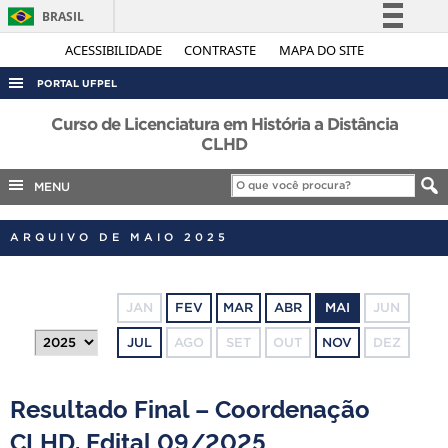
BRASIL
Simplifique!
ACESSIBILIDADE
CONTRASTE
MAPA DO SITE
Comunica BR
PORTAL UFPEL
Participe
ACESSO À INFORMAÇÃO
Curso de Licenciatura em História a Distância
Acesso à informação
CLHD
AUDITORIA
Legislação
MENU
COBALTO
Canais
CONCURSOS
ARQUIVO DE MAIO 2025
EDITAIS
INTERNACIONAL
JAN
FEV
MAR
ABR
MAI
JUN
OUVIDORIA
JUL
AGO
SET
OUT
NOV
DEZ
PORTARIAS
TELEFONES
Resultado Final – Coordenação
CLHD. Edital 09/2025