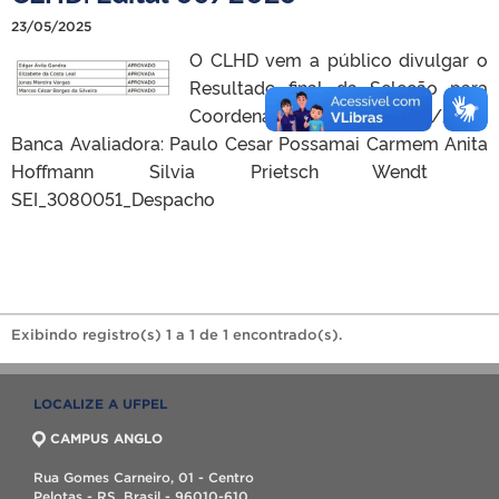
23/05/2025
O CLHD vem a público divulgar o
Resultado final da Seleção para
Coordenação – Edital 09/2025.
Banca Avaliadora: Paulo Cesar Possamai Carmem Anita
Hoffmann Silvia Prietsch Wendt
SEI_3080051_Despacho
Exibindo registro(s) 1 a 1 de 1 encontrado(s).
LOCALIZE A UFPEL
CAMPUS ANGLO
Rua Gomes Carneiro, 01 - Centro
Pelotas - RS, Brasil - 96010-610