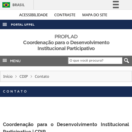
BRASIL
Simplifique!
ACESSIBILIDADE
CONTRASTE
MAPA DO SITE
Comunica BR
PORTAL UFPEL
Participe
ACESSO À INFORMAÇÃO
PROPLAD
Acesso à informação
Coordenação para o Desenvolvimento
AUDITORIA
Institucional Participativo
Legislação
COBALTO
Canais
MENU
CONCURSOS
EDITAIS
Início
CDIP
Contato
INTERNACIONAL
CONTATO
OUVIDORIA
PORTARIAS
TELEFONES
Coordenação para o Desenvolvimento Institucional
Participativo | CDIP