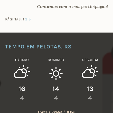
Contamos com a sua participação!
PÁGINAS:
1
2
3
TEMPO EM PELOTAS, RS
SÁBADO
DOMINGO
SEGUNDA
16
14
13
4
4
4
Fonte: CPPMet / UFPel