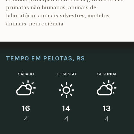
primatas não humanos, animais de
laboratório, animais silvestres, modelos
animais, neurociência.
TEMPO EM PELOTAS, RS
SÁBADO
DOMINGO
SEGUNDA
16
14
13
4
4
4