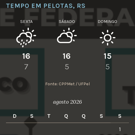
TEMPO EM PELOTAS, RS
SEXTA
SÁBADO
DOMINGO
16
16
15
7
5
5
Fonte: CPPMet / UFPel
agosto 2026
D
S
T
Q
Q
S
S
1