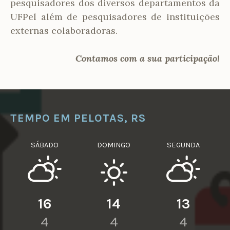
pesquisadores dos diversos departamentos da
UFPel além de pesquisadores de instituições
externas colaboradoras.
Contamos com a sua participação!
TEMPO EM PELOTAS, RS
SÁBADO
DOMINGO
SEGUNDA
16
14
13
4
4
4