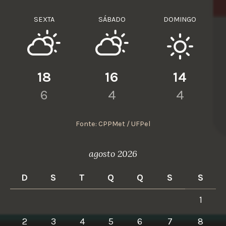
SEXTA
SÁBADO
DOMINGO
18
16
14
6
4
4
Fonte: CPPMet / UFPel
agosto 2026
D
S
T
Q
Q
S
S
1
2
3
4
5
6
7
8