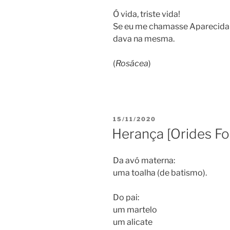
Ó vida, triste vida!
Se eu me chamasse Aparecida
dava na mesma.
(
Rosácea
)
PUBLICADO
15/11/2020
EM
Herança [Orides Fo
Da avó materna:
uma toalha (de batismo).
Do pai:
um martelo
um alicate