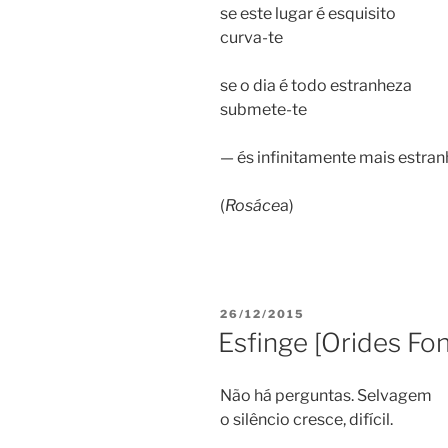
se este lugar é esquisito
curva-te
se o dia é todo estranheza
submete-te
— és infinitamente mais estran
(
Rosáce
a)
PUBLICADO
26/12/2015
EM
Esfinge [Orides Fon
Não há perguntas. Selvagem
o silêncio cresce, difícil.