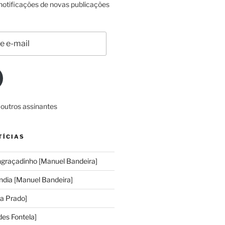
 notificações de novas publicações
 outros assinantes
TÍCIAS
ngraçadinho [Manuel Bandeira]
ndia [Manuel Bandeira]
ia Prado]
des Fontela]