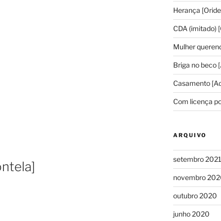
Herança [Oride
CDA (imitado) [
Mulher querend
Briga no beco [
Casamento [Ad
Com licença po
ARQUIVO
setembro 202
ontela]
novembro 202
outubro 2020
junho 2020