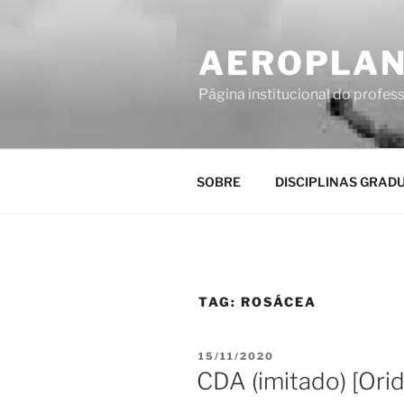
Pular
para
AEROPLAN
o
conteúdo
Página institucional do profes
SOBRE
DISCIPLINAS GRAD
TAG:
ROSÁCEA
PUBLICADO
15/11/2020
EM
CDA (imitado) [Orid