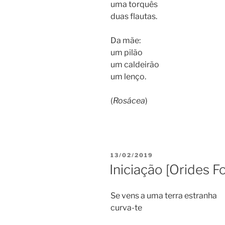
uma torquês
duas flautas.
Da mãe:
um pilão
um caldeirão
um lenço.
(
Rosácea
)
PUBLICADO
13/02/2019
EM
Iniciação [Orides F
Se vens a uma terra estranha
curva-te