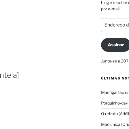
blog e receber
por e-mail.
Endereço
de
e-
mail
Assinar
Junte-se a 207
ntela]
ÚLTIMAS NO
Madrigal tão e
Porquinho-da-Í
O retrato [Adél
Mão única [Ori